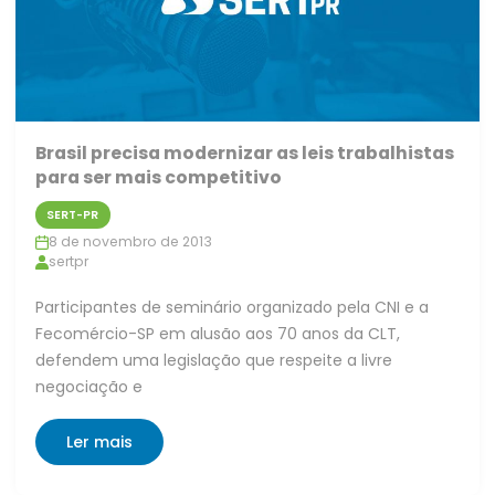
Brasil precisa modernizar as leis trabalhistas
para ser mais competitivo
SERT-PR
8 de novembro de 2013
sertpr
Participantes de seminário organizado pela CNI e a
Fecomércio-SP em alusão aos 70 anos da CLT,
defendem uma legislação que respeite a livre
negociação e
Ler mais