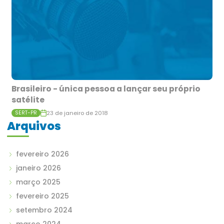
Brasileiro - única pessoa a lançar seu próprio
satélite
23 de janeiro de 2018
SERT-PR
Arquivos
fevereiro 2026
janeiro 2026
março 2025
fevereiro 2025
setembro 2024