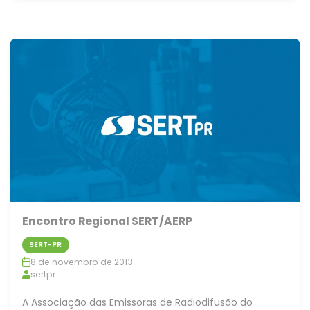
Encontro Regional SERT/AERP
SERT-PR
8 de novembro de 2013
sertpr
A Associação das Emissoras de Radiodifusão do