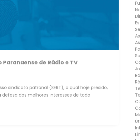
F
N
Di
Es
Se
As
As
Pa
S
o Paranaense de Rádio e TV
C
Jo
r
Rá
Rá
o sindicato patronal (SERT), o qual hoje presido,
Te
efesa dos melhores interesses de toda
Te
Co
Co
M
Út
In
Li