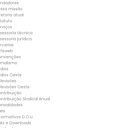
undadores
ossa missão
retoria atual
tatuto
rviços
sessoria técnica
sessoria jurídica
rcerias
afeweb
onvenções
rnalismo
dios
dios Oeste
levisões
levisões Oeste
ntribuição
ntribuição Sindical Anual
ensalidades
eis
formativos D.O.U.
nks e Downloads