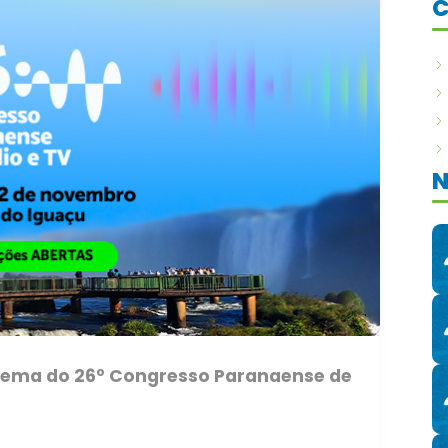
C
N
o tema do 26º Congresso Paranaense de