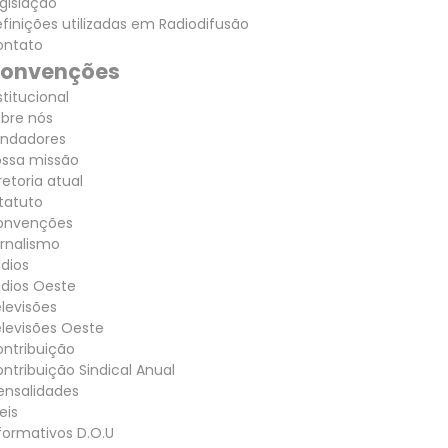
gislação
finições utilizadas em Radiodifusão
ontato
onvenções
stitucional
bre nós
undadores
ossa missão
retoria atual
tatuto
onvenções
rnalismo
dios
dios Oeste
levisões
levisões Oeste
ntribuição
ntribuição Sindical Anual
ensalidades
eis
formativos D.O.U