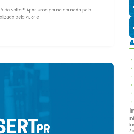
á de volta!!! Após uma pausa causada pela
alizado pela AERP e
A
I
In
In
So