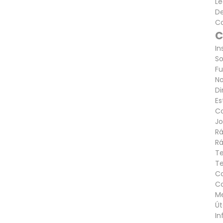
Le
De
C
C
In
So
F
N
Di
Es
C
Jo
Rá
Rá
Te
Te
Co
Co
M
Út
In