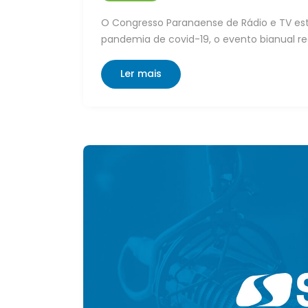
O Congresso Paranaense de Rádio e TV est
pandemia de covid-19, o evento bianual re
Ler mais