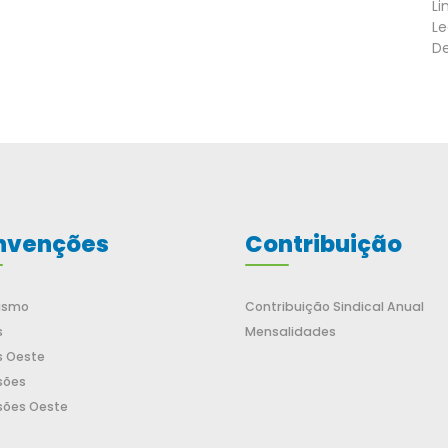
Li
Le
De
nvenções
Contribuição
lismo
Contribuição Sindical Anual
s
Mensalidades
s Oeste
sões
sões Oeste