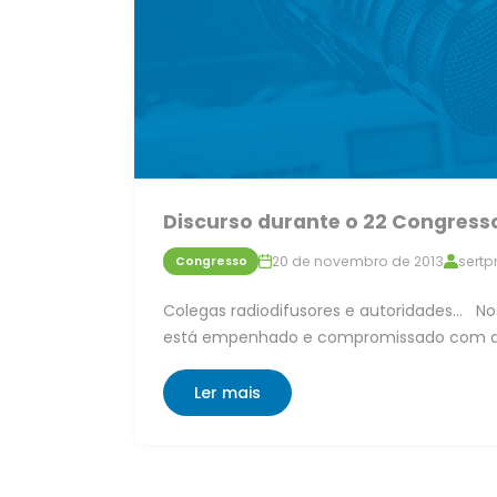
Discurso durante o 22 Congress
20 de novembro de 2013
sertp
Congresso
Colegas radiodifusores e autoridades… Noss
está empenhado e compromissado com a d
Ler mais