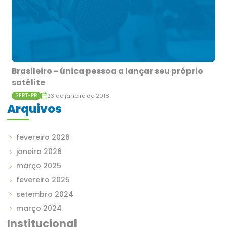
Brasileiro - única pessoa a lançar seu próprio
satélite
23 de janeiro de 2018
SERT-PR
Arquivos
fevereiro 2026
janeiro 2026
março 2025
fevereiro 2025
setembro 2024
março 2024
Institucional